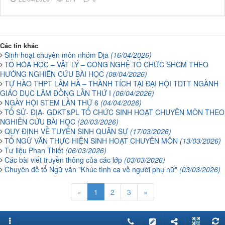
Các tin khác
Sinh hoạt chuyên môn nhóm Địa
(16/04/2026)
TỔ HÓA HỌC – VẬT LÝ – CÔNG NGHỆ TỔ CHỨC SHCM THEO
HƯỚNG NGHIÊN CỨU BÀI HỌC
(08/04/2026)
TỰ HÀO THPT LÂM HÀ – THÀNH TÍCH TẠI ĐẠI HỘI TDTT NGÀNH
GIÁO DỤC LÂM ĐỒNG LẦN THỨ I
(06/04/2026)
NGÀY HỘI STEM LẦN THỨ 6
(04/04/2026)
TỔ SỬ- ĐỊA- GDKT&PL TỔ CHỨC SINH HOẠT CHUYÊN MÔN THEO
NGHIÊN CỨU BÀI HỌC
(20/03/2026)
QUY ĐỊNH VỀ TUYỂN SINH QUÂN SỰ
(17/03/2026)
TỔ NGỮ VĂN THỰC HIỆN SINH HOẠT CHUYÊN MÔN
(13/03/2026)
Tư liệu Phan Thiết
(06/03/2026)
Các bài viết truyền thông của các lớp
(03/03/2026)
Chuyên đề tổ Ngữ văn "Khúc tình ca về người phụ nữ"
(03/03/2026)
«
1
2
3
»