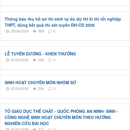
Thông báo thu hồ sơ thí sinh tự do dự thi kì thi tốt nghiệp
THPT, dùng kết quả thi xét tuyển ĐH-CĐ 2026
28/04/2026
989
0
LỄ TUYÊN DƯƠNG - KHEN THƯỞNG
22/04/2026
259
0
SINH HOẠT CHUYÊN MÔN NHÓM SỬ
22/04/2026
234
0
TỔ GIÁO DỤC THỂ CHẤT - QUỐC PHÒNG AN NINH- SINH -
CÔNG NGHỆ SINH HOẠT CHUYÊN MÔN THEO HƯỚNG
NGHIÊN CỨU BÀI HỌC
22/04/2026
271
0