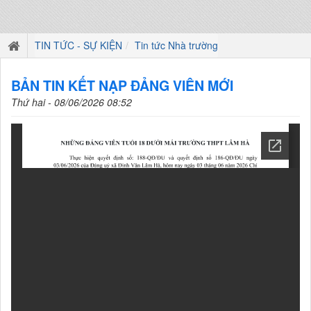
TIN TỨC - SỰ KIỆN
Tin tức Nhà trường
BẢN TIN KẾT NẠP ĐẢNG VIÊN MỚI
Thứ hai - 08/06/2026 08:52