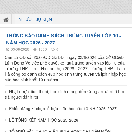
TIN TỨC - SỰ KIỆN
THÔNG BÁO DANH SÁCH TRÚNG TUYỂN LỚP 10 -
NĂM HỌC 2026 - 2027
03/08/2026
1300
0
Căn cứ QĐ số: 2524/QĐ-SGDĐT ngày 03/8/2026 của Sở GD&ĐT
Lâm Đồng Về việc phê duyệt kết quả trúng tuyển vào lớp 10 của
Trường THPT Lâm Hà năm học 2026 - 2027. Trường THPT Lâm
Hà công bố danh sách 480 học sinh trúng tuyển và lịch nhập học
của học sinh khối 10 như sau:
Nhặt được điện thoại, học sinh mang đến Công an xã nhờ tìm
trả người đánh rơi
Phiếu đăng kí chọn tổ hợp môn học lớp 10 NH 2026-2027
LỄ TỔNG KẾT NĂM HỌC 2025-2026
TỔ NGỮ VĂN THỰC HIỆN SINH HOẠT CHUYÊN MÔN