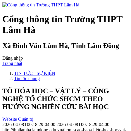
Cổng thông tin Trường THPT
Lâm Hà
Xã Đinh Văn Lâm Hà, Tỉnh Lâm Đồng
Đăng nhập
Trang nhất
TIN TỨC - SỰ KIỆN
Tin tức chung
TỔ HÓA HỌC – VẬT LÝ – CÔNG
NGHỆ TỔ CHỨC SHCM THEO
HƯỚNG NGHIÊN CỨU BÀI HỌC
Website Quản trị
2026-04-08T00:18:29-04:00
2026-04-08T00:18:29-04:00
http://thptlamha.lamdong.edu.vn/thong-cao-bao-chi/to-hoa-hoc-vat-