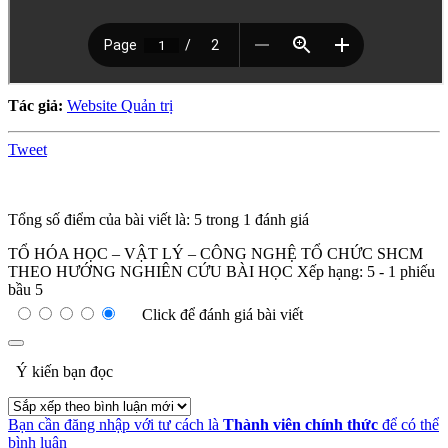
Tác giả:
Website Quản trị
Tweet
Tổng số điểm của bài viết là: 5 trong 1 đánh giá
TỔ HÓA HỌC – VẬT LÝ – CÔNG NGHỆ TỔ CHỨC SHCM
THEO HƯỚNG NGHIÊN CỨU BÀI HỌC
Xếp hạng:
5
-
1
phiếu
bầu
5
Click để đánh giá bài viết
Ý kiến bạn đọc
Bạn cần đăng nhập với tư cách là
Thành viên chính thức
để có thể
bình luận