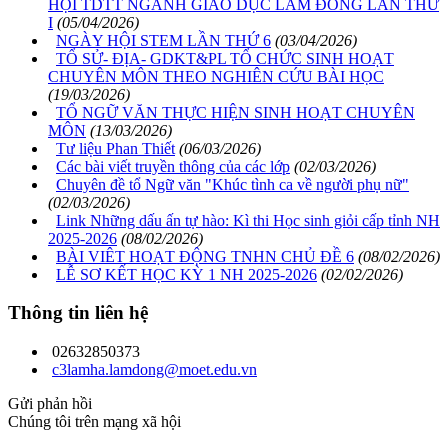
HỘI TDTT NGÀNH GIÁO DỤC LÂM ĐỒNG LẦN THỨ
I
(05/04/2026)
NGÀY HỘI STEM LẦN THỨ 6
(03/04/2026)
TỔ SỬ- ĐỊA- GDKT&PL TỔ CHỨC SINH HOẠT
CHUYÊN MÔN THEO NGHIÊN CỨU BÀI HỌC
(19/03/2026)
TỔ NGỮ VĂN THỰC HIỆN SINH HOẠT CHUYÊN
MÔN
(13/03/2026)
Tư liệu Phan Thiết
(06/03/2026)
Các bài viết truyền thông của các lớp
(02/03/2026)
Chuyên đề tổ Ngữ văn "Khúc tình ca về người phụ nữ"
(02/03/2026)
Link Những dấu ấn tự hào: Kì thi Học sinh giỏi cấp tỉnh NH
2025-2026
(08/02/2026)
BÀI VIÊT HOẠT ĐỘNG TNHN CHỦ ĐỀ 6
(08/02/2026)
LỄ SƠ KẾT HỌC KỲ 1 NH 2025-2026
(02/02/2026)
Thông tin liên hệ
02632850373
c3lamha.lamdong@moet.edu.vn
Gửi phản hồi
Chúng tôi trên mạng xã hội