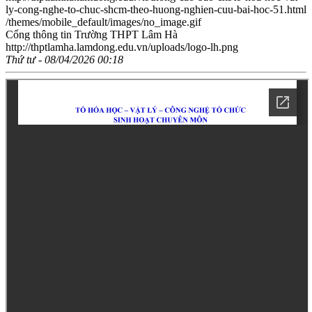
ly-cong-nghe-to-chuc-shcm-theo-huong-nghien-cuu-bai-hoc-51.html
/themes/mobile_default/images/no_image.gif
Cổng thông tin Trường THPT Lâm Hà
http://thptlamha.lamdong.edu.vn/uploads/logo-lh.png
Thứ tư - 08/04/2026 00:18