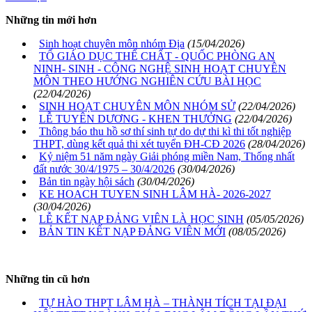
Những tin mới hơn
Sinh hoạt chuyên môn nhóm Địa
(15/04/2026)
TỔ GIÁO DỤC THỂ CHẤT - QUỐC PHÒNG AN
NINH- SINH - CÔNG NGHỆ SINH HOẠT CHUYÊN
MÔN THEO HƯỚNG NGHIÊN CỨU BÀI HỌC
(22/04/2026)
SINH HOẠT CHUYÊN MÔN NHÓM SỬ
(22/04/2026)
LỄ TUYÊN DƯƠNG - KHEN THƯỞNG
(22/04/2026)
Thông báo thu hồ sơ thí sinh tự do dự thi kì thi tốt nghiệp
THPT, dùng kết quả thi xét tuyển ĐH-CĐ 2026
(28/04/2026)
Kỷ niệm 51 năm ngày Giải phóng miền Nam, Thống nhất
đất nước 30/4/1975 – 30/4/2026
(30/04/2026)
Bản tin ngày hội sách
(30/04/2026)
KE HOACH TUYEN SINH LÂM HÀ- 2026-2027
(30/04/2026)
LỄ KẾT NẠP ĐẢNG VIÊN LÀ HỌC SINH
(05/05/2026)
BẢN TIN KẾT NẠP ĐẢNG VIÊN MỚI
(08/05/2026)
Những tin cũ hơn
TỰ HÀO THPT LÂM HÀ – THÀNH TÍCH TẠI ĐẠI