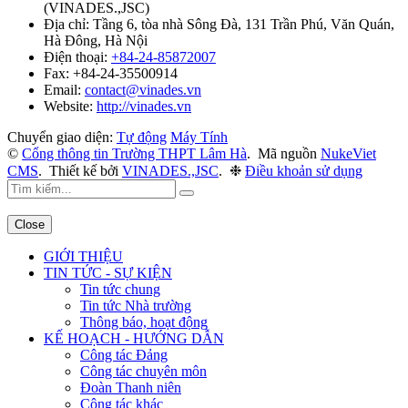
(
VINADES.,JSC
)
Địa chỉ:
Tầng 6, tòa nhà Sông Đà, 131 Trần Phú, Văn Quán,
Hà Đông, Hà Nội
Điện thoại:
+84-24-85872007
Fax:
+84-24-35500914
Email:
contact@vinades.vn
Website:
http://vinades.vn
Chuyển giao diện:
Tự động
Máy Tính
©
Cổng thông tin Trường THPT Lâm Hà
.
Mã nguồn
NukeViet
CMS
.
Thiết kế bởi
VINADES.,JSC
.
❉
Điều khoản sử dụng
Close
GIỚI THIỆU
TIN TỨC - SỰ KIỆN
Tin tức chung
Tin tức Nhà trường
Thông báo, hoạt động
KẾ HOẠCH - HƯỚNG DẪN
Công tác Đảng
Công tác chuyên môn
Đoàn Thanh niên
Công tác khác