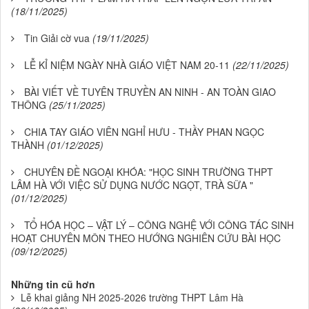
(18/11/2025)
Tin Giải cờ vua
(19/11/2025)
LỄ KỈ NIỆM NGÀY NHÀ GIÁO VIỆT NAM 20-11
(22/11/2025)
BÀI VIẾT VỀ TUYÊN TRUYỀN AN NINH - AN TOÀN GIAO
THÔNG
(25/11/2025)
CHIA TAY GIÁO VIÊN NGHỈ HƯU - THẦY PHAN NGỌC
THÀNH
(01/12/2025)
CHUYÊN ĐỀ NGOẠI KHÓA: "HỌC SINH TRƯỜNG THPT
LÂM HÀ VỚI VIỆC SỬ DỤNG NƯỚC NGỌT, TRÀ SỮA "
(01/12/2025)
TỔ HÓA HỌC – VẬT LÝ – CÔNG NGHỆ VỚI CÔNG TÁC SINH
HOẠT CHUYÊN MÔN THEO HƯỚNG NGHIÊN CỨU BÀI HỌC
(09/12/2025)
Những tin cũ hơn
Lễ khai giảng NH 2025-2026 trường THPT Lâm Hà