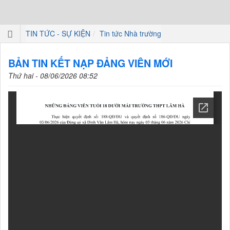
TIN TỨC - SỰ KIỆN
Tin tức Nhà trường
BẢN TIN KẾT NẠP ĐẢNG VIÊN MỚI
Thứ hai - 08/06/2026 08:52