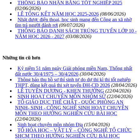
THÔNG BÁO NHẬN BẰNG TỐT NGHIỆP 2025
(02/06/2026)
LỄ TỔNG KẾT NĂM HỌC 2025-2026
(08/06/2026)
Nhặt được điện thoại, học sinh mang đến Công an xã nhờ
tìm trả người đánh rơi
(09/07/2026)
THÔNG BÁO DANH SÁCH TRÚNG TUYỂN LỚP 10 -
NĂM HỌC 2026 - 2027
(03/08/2026)
Những tin cũ hơn
Kỷ niệm 51 năm ngày Giải phóng miền Nam, Thống nhất
đất nước 30/4/1975 – 30/4/2026
(30/04/2026)
Thông báo thu hồ sơ thí sinh tự do dự thi kì thi tốt nghiệp
THPT, dùng kết quả thi xét tuyển ĐH-CĐ 2026
(28/04/2026)
LỄ TUYÊN DƯƠNG - KHEN THƯỞNG
(22/04/2026)
SINH HOẠT CHUYÊN MÔN NHÓM SỬ
(22/04/2026)
TỔ GIÁO DỤC THỂ CHẤT - QUỐC PHÒNG AN
NINH- SINH - CÔNG NGHỆ SINH HOẠT CHUYÊN
MÔN THEO HƯỚNG NGHIÊN CỨU BÀI HỌC
(22/04/2026)
Sinh hoạt chuyên môn nhóm Địa
(15/04/2026)
TỔ HÓA HỌC – VẬT LÝ – CÔNG NGHỆ TỔ CHỨC
SHCM THEO HƯỚNG NGHIÊN CỨU BÀI HỌC