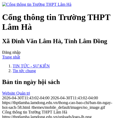
Cổng thông tin Trường THPT
Lâm Hà
Xã Đinh Văn Lâm Hà, Tỉnh Lâm Đồng
Đăng nhập
Trang nhất
TIN TỨC - SỰ KIỆN
Tin tức chung
Bản tin ngày hội sách
Website Quản trị
2026-04-30T11:43:02-04:00
2026-04-30T11:43:02-04:00
https://thptlamha.lamdong.edu.vn/thong-cao-bao-chi/ban-tin-ngay-
hoi-sach-58.html
/themes/mobile_default/images/no_image.gif
Cổng thông tin Trường THPT Lâm Hà
https://thptlamha.lamdong.edu.vn/uploads/logo-lh.png