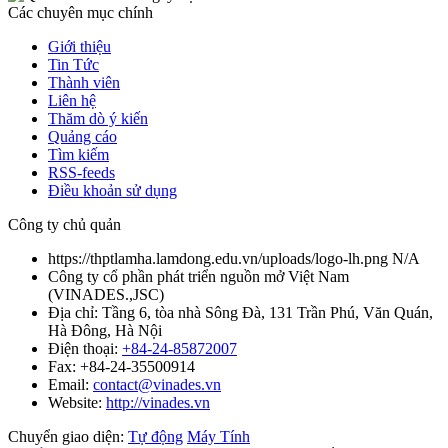
Các chuyên mục chính
Giới thiệu
Tin Tức
Thành viên
Liên hệ
Thăm dò ý kiến
Quảng cáo
Tìm kiếm
RSS-feeds
Điều khoản sử dụng
Công ty chủ quản
https://thptlamha.lamdong.edu.vn/uploads/logo-lh.png
N/A
Công ty cổ phần phát triển nguồn mở Việt Nam
(
VINADES.,JSC
)
Địa chỉ:
Tầng 6, tòa nhà Sông Đà, 131 Trần Phú, Văn Quán,
Hà Đông, Hà Nội
Điện thoại:
+84-24-85872007
Fax:
+84-24-35500914
Email:
contact@vinades.vn
Website:
http://vinades.vn
Chuyển giao diện:
Tự động
Máy Tính