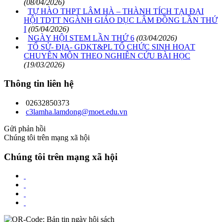
(08/04/2026)
TỰ HÀO THPT LÂM HÀ – THÀNH TÍCH TẠI ĐẠI
HỘI TDTT NGÀNH GIÁO DỤC LÂM ĐỒNG LẦN THỨ
I
(05/04/2026)
NGÀY HỘI STEM LẦN THỨ 6
(03/04/2026)
TỔ SỬ- ĐỊA- GDKT&PL TỔ CHỨC SINH HOẠT
CHUYÊN MÔN THEO NGHIÊN CỨU BÀI HỌC
(19/03/2026)
Thông tin liên hệ
02632850373
c3lamha.lamdong@moet.edu.vn
Gửi phản hồi
Chúng tôi trên mạng xã hội
Chúng tôi trên mạng xã hội