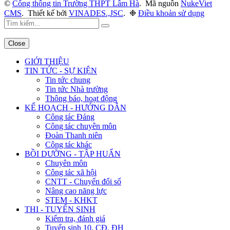
©
Cổng thông tin Trường THPT Lâm Hà
.
Mã nguồn
NukeViet
CMS
.
Thiết kế bởi
VINADES.,JSC
.
❉
Điều khoản sử dụng
Close
GIỚI THIỆU
TIN TỨC - SỰ KIỆN
Tin tức chung
Tin tức Nhà trường
Thông báo, hoạt động
KẾ HOẠCH - HƯỚNG DẪN
Công tác Đảng
Công tác chuyên môn
Đoàn Thanh niên
Công tác khác
BỒI DƯỠNG - TẬP HUẤN
Chuyên môn
Công tác xã hội
CNTT - Chuyển đổi số
Nâng cao năng lực
STEM - KHKT
THI - TUYỂN SINH
Kiểm tra, đánh giá
Tuyển sinh 10, CĐ, ĐH