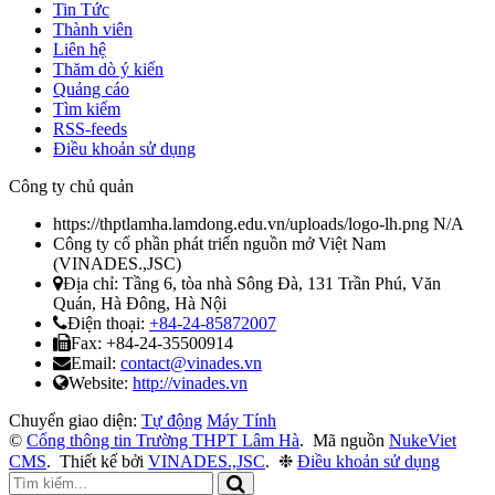
Tin Tức
Thành viên
Liên hệ
Thăm dò ý kiến
Quảng cáo
Tìm kiếm
RSS-feeds
Điều khoản sử dụng
Công ty chủ quản
https://thptlamha.lamdong.edu.vn/uploads/logo-lh.png
N/A
Công ty cổ phần phát triển nguồn mở Việt Nam
(
VINADES.,JSC
)
Địa chỉ:
Tầng 6, tòa nhà Sông Đà, 131 Trần Phú, Văn
Quán, Hà Đông, Hà Nội
Điện thoại:
+84-24-85872007
Fax:
+84-24-35500914
Email:
contact@vinades.vn
Website:
http://vinades.vn
Chuyển giao diện:
Tự động
Máy Tính
©
Cổng thông tin Trường THPT Lâm Hà
.
Mã nguồn
NukeViet
CMS
.
Thiết kế bởi
VINADES.,JSC
.
❉
Điều khoản sử dụng