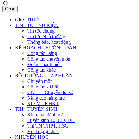
Close
GIỚI THIỆU
TIN TỨC - SỰ KIỆN
Tin tức chung
Tin tức Nhà trường
Thông báo, hoạt động
KẾ HOẠCH - HƯỚNG DẪN
Công tác Đảng
Công tác chuyên môn
Đoàn Thanh niên
Công tác khác
BỒI DƯỠNG - TẬP HUẤN
Chuyên môn
Công tác xã hội
CNTT - Chuyển đổi số
Nâng cao năng lực
STEM - KHKT
THI - TUYỂN SINH
Kiểm tra, đánh giá
Tuyển sinh 10, CĐ, ĐH
Thi TN THPT, HSG
Hoạt động khác
KHUYẾN HỌC