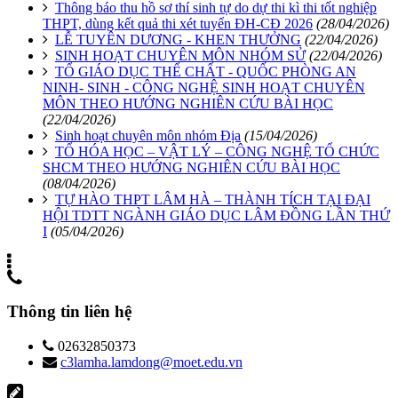
Thông báo thu hồ sơ thí sinh tự do dự thi kì thi tốt nghiệp
THPT, dùng kết quả thi xét tuyển ĐH-CĐ 2026
(28/04/2026)
LỄ TUYÊN DƯƠNG - KHEN THƯỞNG
(22/04/2026)
SINH HOẠT CHUYÊN MÔN NHÓM SỬ
(22/04/2026)
TỔ GIÁO DỤC THỂ CHẤT - QUỐC PHÒNG AN
NINH- SINH - CÔNG NGHỆ SINH HOẠT CHUYÊN
MÔN THEO HƯỚNG NGHIÊN CỨU BÀI HỌC
(22/04/2026)
Sinh hoạt chuyên môn nhóm Địa
(15/04/2026)
TỔ HÓA HỌC – VẬT LÝ – CÔNG NGHỆ TỔ CHỨC
SHCM THEO HƯỚNG NGHIÊN CỨU BÀI HỌC
(08/04/2026)
TỰ HÀO THPT LÂM HÀ – THÀNH TÍCH TẠI ĐẠI
HỘI TDTT NGÀNH GIÁO DỤC LÂM ĐỒNG LẦN THỨ
I
(05/04/2026)
Thông tin liên hệ
02632850373
c3lamha.lamdong@moet.edu.vn