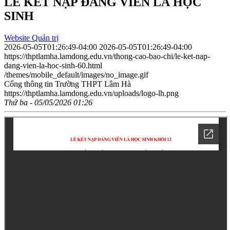
LỄ KẾT NẠP ĐẢNG VIÊN LÀ HỌC
SINH
Website Quản trị
2026-05-05T01:26:49-04:00
2026-05-05T01:26:49-04:00
https://thptlamha.lamdong.edu.vn/thong-cao-bao-chi/le-ket-nap-
dang-vien-la-hoc-sinh-60.html
/themes/mobile_default/images/no_image.gif
Cổng thông tin Trường THPT Lâm Hà
https://thptlamha.lamdong.edu.vn/uploads/logo-lh.png
Thứ ba - 05/05/2026 01:26