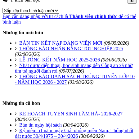
Bạn cần đăng nhập với tư cách là
Thành viên chính thức
để có thể
bình luận
Những tin mới hơn
BẢN TIN KẾT NẠP ĐẢNG VIÊN MỚI
(08/05/2026)
THÔNG BÁO NHẬN BẰNG TỐT NGHIỆP 2025
(02/06/2026)
LỄ TỔNG KẾT NĂM HỌC 2025-2026
(08/06/2026)
Nhặt được điện thoại, học sinh mang đến Công an xã nhờ
tìm trả người đánh rơi
(09/07/2026)
THÔNG BÁO DANH SÁCH TRÚNG TUYỂN LỚP 10
- NĂM HỌC 2026 - 2027
(03/08/2026)
Những tin cũ hơn
KE HOACH TUYEN SINH LÂM HÀ- 2026-2027
(30/04/2026)
Bản tin ngày hội sách
(30/04/2026)
Kỷ niệm 51 năm ngày Giải phóng miền Nam, Thống nhất
đất nước 30/4/1975 – 30/4/2026
(30/04/2026)