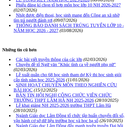
Phiếu đăng kí chọn tổ hợp môn học lớp 10 NH 2026-2027
(02/07/2026)
Nhặt được điện thoại, học sinh mang đến Công an xã nhờ
tìm trả người đánh rơi
(09/07/2026)
THÔNG BÁO DANH SÁCH TRÚNG TUYỂN LỚP 10 -
NĂM HỌC 2026 - 2027
(03/08/2026)
Những tin cũ hơn
Các bài viết truyền thông của các lớp
(02/03/2026)
Chuyên đề tổ Ngữ văn "Khúc tình ca về người phụ nữ"
(02/03/2026)
Lễ xuất quân cho 68 học sinh tham dự Kỳ thi học sinh giỏi
cấp tỉnh năm học 2025-2026
(11/01/2026)
SINH HOẠT CHUYÊN MÔN THEO NGHIÊN CỨU
BÀI HỌC
(15/12/2025)
BẢN TIN HỘI NGHỊ CÔNG CHỨC VIÊN CHỨC
TRƯỜNG THPT LÂM HÀ NH 2025-2026
(28/10/2025)
Lễ khai giảng NH 2025-2026 trường THPT Lâm Hà
(28/10/2025)
Ngành Giáo dục Lâm Đồng tổ chức tập huấn chuyển đổi số,
vận hành cơ sở dữ liệu trường học và học bạ số
(26/10/2025)
Ngành Giáo dục Lâm Đồng đẩy mạnh tuyên truyền Đại hội