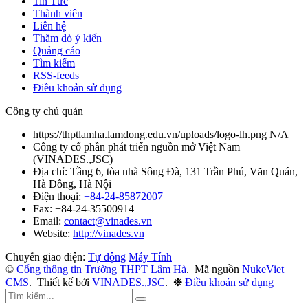
Tin Tức
Thành viên
Liên hệ
Thăm dò ý kiến
Quảng cáo
Tìm kiếm
RSS-feeds
Điều khoản sử dụng
Công ty chủ quản
https://thptlamha.lamdong.edu.vn/uploads/logo-lh.png
N/A
Công ty cổ phần phát triển nguồn mở Việt Nam
(
VINADES.,JSC
)
Địa chỉ:
Tầng 6, tòa nhà Sông Đà, 131 Trần Phú, Văn Quán,
Hà Đông, Hà Nội
Điện thoại:
+84-24-85872007
Fax:
+84-24-35500914
Email:
contact@vinades.vn
Website:
http://vinades.vn
Chuyển giao diện:
Tự động
Máy Tính
©
Cổng thông tin Trường THPT Lâm Hà
.
Mã nguồn
NukeViet
CMS
.
Thiết kế bởi
VINADES.,JSC
.
❉
Điều khoản sử dụng