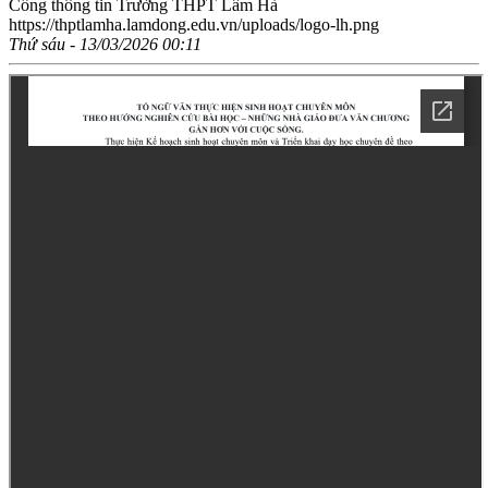
Cổng thông tin Trường THPT Lâm Hà
https://thptlamha.lamdong.edu.vn/uploads/logo-lh.png
Thứ sáu - 13/03/2026 00:11