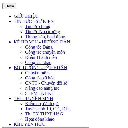
Close
GIỚI THIỆU
TIN TỨC - SỰ KIỆN
Tin tức chung
Tin tức Nhà trường
Thông báo, hoạt động
KẾ HOẠCH - HƯỚNG DẪN
Công tác Đảng
Công tác chuyên môn
Đoàn Thanh niên
Công tác khác
BỒI DƯỠNG - TẬP HUẤN
Chuyên môn
Công tác xã hội
CNTT - Chuyển đổi số
Nâng cao năng lực
STEM - KHKT
THI - TUYỂN SINH
Kiểm tra, đánh giá
Tuyển sinh 10, CĐ, ĐH
Thi TN THPT, HSG
Hoạt động khác
KHUYẾN HỌC