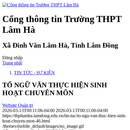
Cổng thông tin Trường THPT
Lâm Hà
Xã Đinh Văn Lâm Hà, Tỉnh Lâm Đồng
Đăng nhập
Trang nhất
TIN TỨC - SỰ KIỆN
TỔ NGỮ VĂN THỰC HIỆN SINH
HOẠT CHUYÊN MÔN
Website Quản trị
2026-03-13T00:11:06-04:00
2026-03-13T00:11:06-04:00
https://thptlamha.lamdong.edu.vn/tin-tuc/to-ngu-van-thuc-hien-sinh-
hoat-chuyen-mon-46.html
/themes/mobile_default/images/no_image.gif